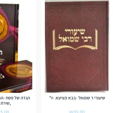
שיעורי ר שמואל -בבא מציעא -ז*
הגדה של פסח -הרב 
,שירת 
5.00
₪
55.00