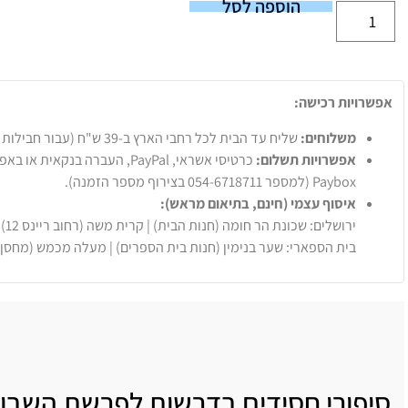
הוספה לסל
אפשרויות רכישה:
משלוחים:
שליח עד הבית לכל רחבי הארץ ב-39 ש"ח (עבור חבילות עד 20 ק"ג).
אפשרויות תשלום:
Paybox (למספר 054-6718711 בצירוף מספר הזמנה).
איסוף עצמי (חינם, בתיאום מראש):
ירושלים: שכונת הר חומה (חנות הבית) | קרית משה (רחוב ריינס 12)
בית הספארי: שער בנימין (חנות בית הספרים) | מעלה מכמש (מחסן
סיפורי חסידים בדרשות לפרשת השבו