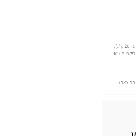
כרטיסי אשראי, PayPal, העברה בנקאית או באפליקציות Bit /
 ההוצאה)
ע