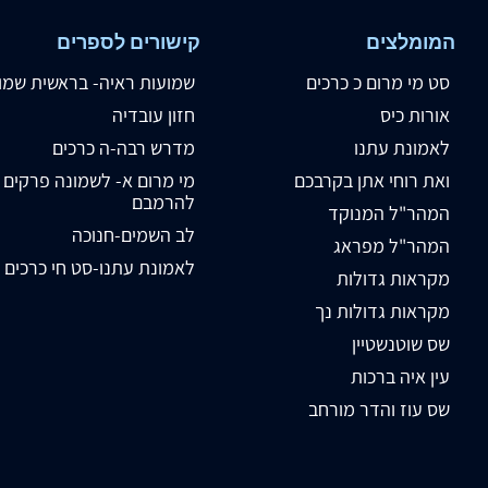
המומלצים
קישורים לספרים
סט מי מרום כ כרכים
שמועות ראיה- בראשית שמו
אורות כיס
חזון עובדיה
לאמונת עתנו
מדרש רבה-ה כרכים
ואת רוחי אתן בקרבכם
מי מרום א- לשמונה פרקים
להרמבם
המהר"ל המנוקד
לב השמים-חנוכה
המהר"ל מפראג
לאמונת עתנו-סט חי כרכים
מקראות גדולות
מקראות גדולות נך
שס שוטנשטיין
עין איה ברכות
שס עוז והדר מורחב