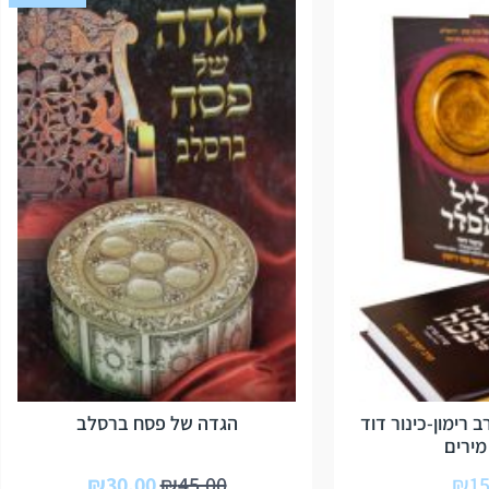
רימון-כינור דוד
הגדה של פסח ברסלב
מירים
₪
30.00
₪
45.00
₪
15