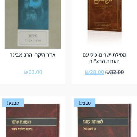
מסילת ישרים-כיס עם
אדר היקר- הרב אבינר
הערות הרצ"יה
₪
62.00
₪
28.00
₪
32.00
מבצע!
מבצע!