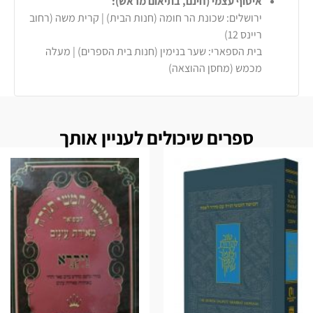
איסוף עצמי (חינם, בתיאום מראש):
ירושלים: שכונת הר חומה (חנות הבית) | קרית משה (רחוב
ריינס 12)
בית הספארי: שער בנימין (חנות בית הספרים) | מעלה
מכמש (מחסן ההוצאה)
ספרים שיכולים לעניין אותך