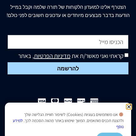
הצטרף
אלינו
למועדון הלקוחות של תורה שלמה וקבל במייל
הודעות בדבר מבצעים מיוחדים או עדכונים חשובים לפני כולם!
קראתי ואני מאשר/ת את
מדיניות הפרטיות
, באתר
להרשמה
אנו משתמשים בעוגיות (Cookies) לשיפור חוויית הגלישה שלך
הצהרת נגישות
|
מדיניות פרטיות
ולהצגת תכנים מותאמים. המשך שימוש באתר מהווה הסכמה לכך.
למידע
נוסף
נבנה ועוצב על ידי –
סמארט סייטס