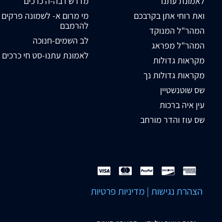
לאמונת עתנו
מדרש רבה-ה כרכים
ואת רוחי אתן בקרבכם
מי מרום א- לשמונה פרקים
להרמבם
המהר"ל המנוקד
לב השמים-חנוכה
המהר"ל מפראג
לאמונת עתנו-סט חי כרכים
מקראות גדולות
מקראות גדולות נך
שס שוטנשטיין
עין איה ברכות
שס עוז והדר מורחב
הצהרת נגישות
|
מדיניות פרטיות