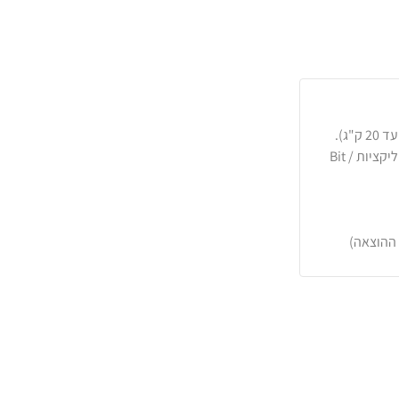
כרטיסי אשראי, PayPal, העברה בנקאית או באפליקציות Bit /
 ההוצאה)