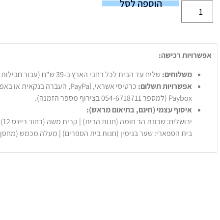
הוספה לסל
אפשרויות רכישה:
משלוחים:
שליח עד הבית לכל רחבי הארץ ב-39 ש"ח (עבור חבילות עד 20 ק"ג).
אפשרויות תשלום:
Paybox (למספר 054-6718711 בצירוף מספר הזמנה).
איסוף עצמי (חינם, בתיאום מראש):
ירושלים: שכונת הר חומה (חנות הבית) | קרית משה (רחוב ריינס 12)
בית הספארי: שער בנימין (חנות בית הספרים) | מעלה מכמש (מחסן