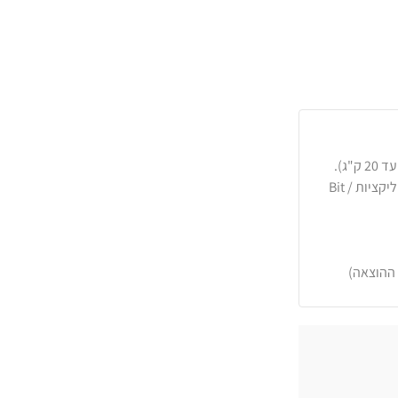
כרטיסי אשראי, PayPal, העברה בנקאית או באפליקציות Bit /
 ההוצאה)