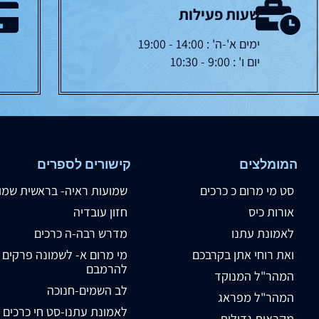
שעות פעילות
ימים א'-ה' : 14:00 - 19:00
יום ו' : 9:00 - 10:30
המומלצים
קישורים לספרים
סט מי מרום כ כרכים
שמועות ראיה- בראשית שמו
אורות כיס
חזון עובדיה
לאמונת עתנו
מדרש רבה-ה כרכים
ואת רוחי אתן בקרבכם
מי מרום א- לשמונה פרקים
להרמבם
המהר"ל המנוקד
לב השמים-חנוכה
המהר"ל מפראג
לאמונת עתנו-סט חי כרכים
מקראות גדולות