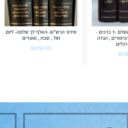
שלם -ד כרכים -
סידור הרש"ש -האלף לך שלמה- ליום
כיפורים , הגדה
חול , שבת , מועדים
רגלים
₪
350.00
₪
19