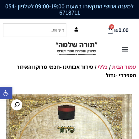
למענה אנושי התקשרו בשעות 09:00-19:00 לטלפון
054-
6718711
0
₪
0.00
עמוד הבית
/
כללי
/ סידור אבותינו -חכמי מרוקו והאיזור
הספרדי -גדול
פתח סרגל נ