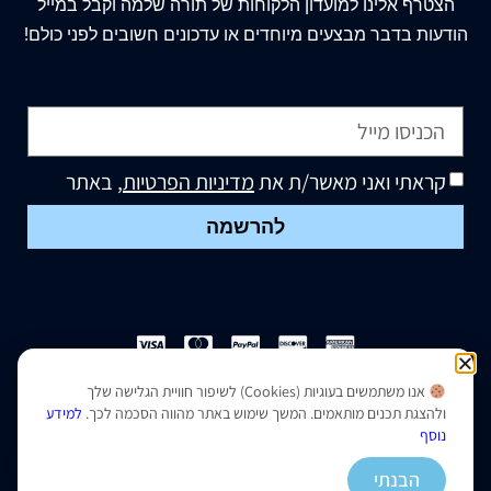
הצטרף
אלינו
למועדון הלקוחות של תורה שלמה וקבל במייל
הודעות בדבר מבצעים מיוחדים או עדכונים חשובים לפני כולם!
קראתי ואני מאשר/ת את
מדיניות הפרטיות
, באתר
להרשמה
אנו משתמשים בעוגיות (Cookies) לשיפור חוויית הגלישה שלך
הצהרת נגישות
|
מדיניות פרטיות
ולהצגת תכנים מותאמים. המשך שימוש באתר מהווה הסכמה לכך.
למידע
נוסף
נבנה ועוצב על ידי –
סמארט סייטס
הבנתי