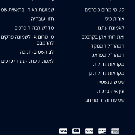
סט מי מרום כ כרכים
שמועות ראיה- בראשית שמו
אורות כיס
חזון עובדיה
לאמונת עתנו
מדרש רבה-ה כרכים
ואת רוחי אתן בקרבכם
מי מרום א- לשמונה פרקים
להרמבם
המהר"ל המנוקד
לב השמים-חנוכה
המהר"ל מפראג
לאמונת עתנו-סט חי כרכים
מקראות גדולות
מקראות גדולות נך
שס שוטנשטיין
עין איה ברכות
שס עוז והדר מורחב