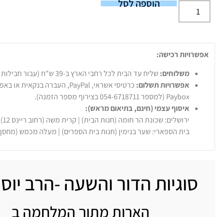
הוספה לסל
אפשרויות רכישה:
משלוחים:
שליח עד הבית לכל רחבי הארץ ב-39 ש"ח (עבור חבילות עד 20 ק"ג).
אפשרויות תשלום:
Paybox (למספר 054-6718711 בצירוף מספר הזמנה).
איסוף עצמי (חינם, בתיאום מראש):
ירושלים: שכונת הר חומה (חנות הבית) | קרית משה (רחוב ריינס 12)
בית הספארי: שער בנימין (חנות בית הספרים) | מעלה מכמש (מחסן
סוגיות הדור והשעה -הרב יוסף
הארות מתוך המלחמה ב