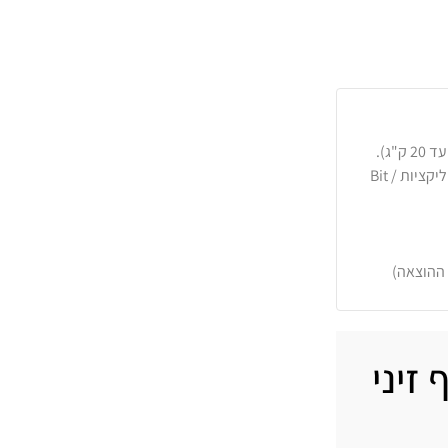
כרטיסי אשראי, PayPal, העברה בנקאית או באפליקציות Bit /
 ההוצאה)
 זיני