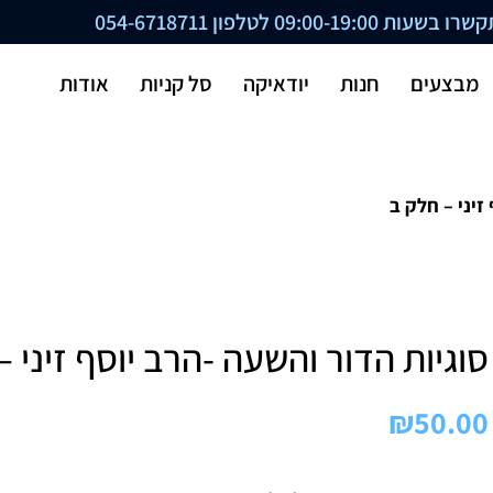
ת 09:00-19:00 לטלפון
054-6718711
מבצעים
חנות
יודאיקה
סל קניות
אודות
זיני – חלק ב
סוגיות הדור והשעה -הרב יוסף זיני 
₪
50.00