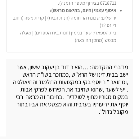
6718711 בצירוף מספר הזמנה).
איסוף עצמי (חינם, בתיאום מראש):
ירושלים: שכונת הר חומה (חנות הבית) | קרית משה (רחוב
ריינס 12)
בית הספארי: שער בנימין (חנות בית הספרים) | מעלה
מכמש (מחסן ההוצאה)
מדברי ההקדמה: …הוא ר דוד בן יעקוב ששון, אשר
ישב בבית דינו של הרא"ש ,כמוזכר בשו"ת הראש
,ומתואר " ר יוסף בקי במקצועות התלמוד והתיאולגיה
. יש לשער ,שהוא שחיבר את הפירוש לפרקי אבות
במקום מגוריו מחוץ לטולדיה .בחיבור זה מראה רבי
יוסף את ידיעותיו בערבית והוא מצטט את אביו בתור
מקובל גדול".