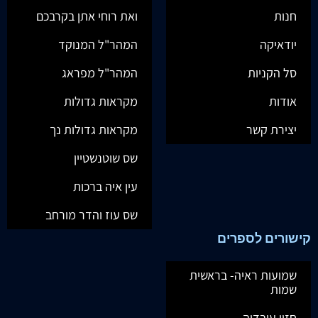
חנות
ואת רוחי אתן בקרבכם
יודאיקה
המהר"ל המנוקד
סל הקניות
המהר"ל מפראג
אודות
מקראות גדולות
יצירת קשר
מקראות גדולות נך
שס שוטנשטיין
עין איה ברכות
שס עוז והדר מורחב
קישורים לספרים
שמועות ראיה- בראשית
שמות
חזון עובדיה