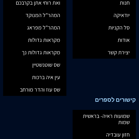
חנות
ואת רוחי אתן בקרבכם
יודאיקה
המהר"ל המנוקד
סל הקניות
המהר"ל מפראג
אודות
מקראות גדולות
יצירת קשר
מקראות גדולות נך
שס שוטנשטיין
עין איה ברכות
שס עוז והדר מורחב
קישורים לספרים
שמועות ראיה- בראשית
שמות
חזון עובדיה