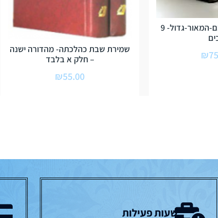
משנה תורה לרמבם-המאור-גדול- 9
ים
שמירת שבת כהלכתה- מהדורה ישנה
₪
75
– חלק א בלבד
₪
55.00
שעות פעילות