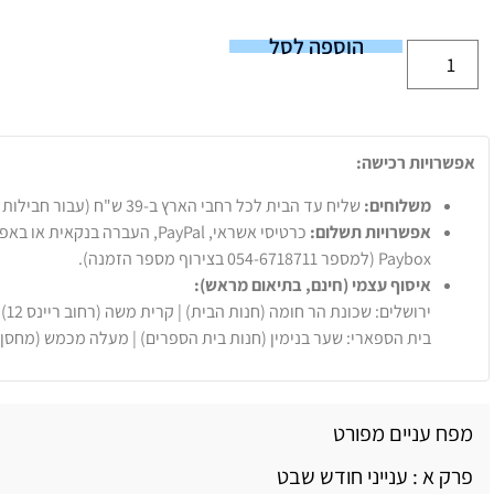
הוספה לסל
אפשרויות רכישה:
משלוחים:
שליח עד הבית לכל רחבי הארץ ב-39 ש"ח (עבור חבילות עד 20 ק"ג).
אפשרויות תשלום:
Paybox (למספר 054-6718711 בצירוף מספר הזמנה).
איסוף עצמי (חינם, בתיאום מראש):
ירושלים: שכונת הר חומה (חנות הבית) | קרית משה (רחוב ריינס 12)
בית הספארי: שער בנימין (חנות בית הספרים) | מעלה מכמש (מחסן
מפח עניים מפורט
פרק א : ענייני חודש שבט