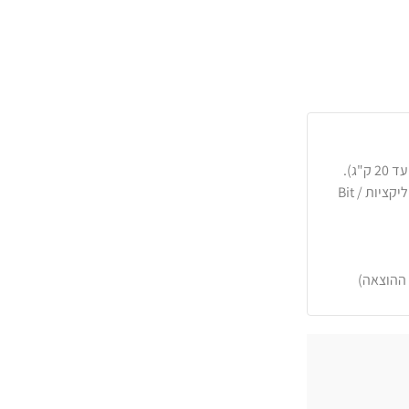
כרטיסי אשראי, PayPal, העברה בנקאית או באפליקציות Bit /
 ההוצאה)