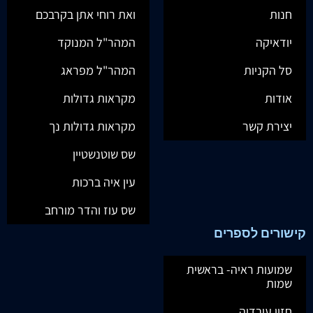
חנות
ואת רוחי אתן בקרבכם
יודאיקה
המהר"ל המנוקד
סל הקניות
המהר"ל מפראג
אודות
מקראות גדולות
יצירת קשר
מקראות גדולות נך
שס שוטנשטיין
עין איה ברכות
שס עוז והדר מורחב
קישורים לספרים
שמועות ראיה- בראשית
שמות
חזון עובדיה