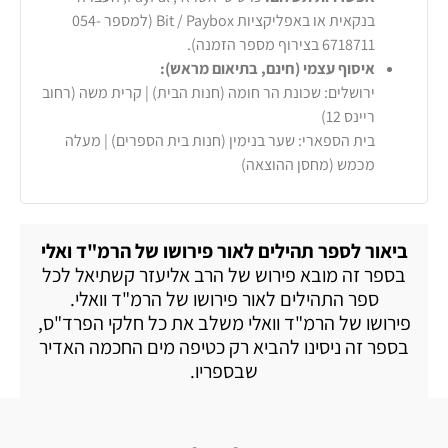
בנקאית או באפליקציות Bit / Paybox (למספר 054-
6718711 בצירוף מספר הזמנה).
איסוף עצמי (חינם, בתיאום מראש):
ירושלים: שכונת הר חומה (חנות הבית) | קרית משה (רחוב
ריינס 12)
בית הספארי: שער בנימין (חנות בית הספרים) | מעלה
מכמש (מחסן ההוצאה)
ביאור לספר תהילים לאור פירושו של הרמ"ד ואלי
בספר זה מובא פירוש של הרב אליעזר קשתיאל לכל
ספר התהילים לאור פירושו של הרמ"ד וואלי.
פירושו של הרמ"ד וואלי משלב את כל חלקי הפרד"ס,
בספר זה ניסינו להביא רק כטיפה מים החכמה האדיר
שבספריו.