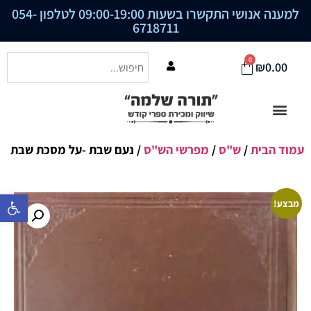
למענה אנושי התקשרו בשעות 09:00-19:00 לטלפון
054-
6718711
0
₪
0.00
עמוד הבית
/
ש"ס
/
מפרשי הש"ס
/ נעם שבת -על מסכת שבת
פתח סרגל נ
מבצע!