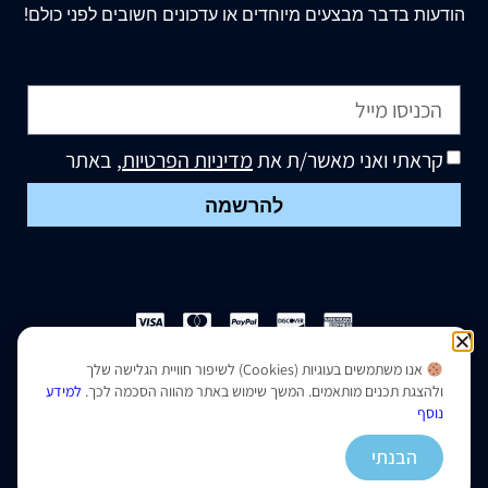
הודעות בדבר מבצעים מיוחדים או עדכונים חשובים לפני כולם!
קראתי ואני מאשר/ת את
מדיניות הפרטיות
, באתר
להרשמה
אנו משתמשים בעוגיות (Cookies) לשיפור חוויית הגלישה שלך
הצהרת נגישות
|
מדיניות פרטיות
ולהצגת תכנים מותאמים. המשך שימוש באתר מהווה הסכמה לכך.
למידע
נוסף
נבנה ועוצב על ידי –
סמארט סייטס
הבנתי