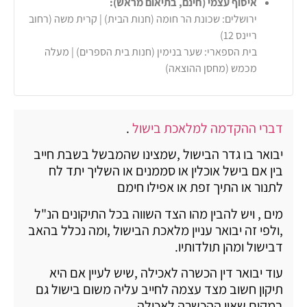
איסוף עצמי (חינם, בתיאום מראש):
ירושלים: שכונת הר חומה (חנות הבית) | קרית משה (רחוב
ריינס 12)
בית הספארי: שער בנימין (חנות בית הספרים) | מעלה
מכמש (מחסן ההוצאה)
דברי ההקדמה למלאכת בישול
.
יבואר בו גדר הבישול ,שמצינו שהמבשל בשבת חייב
בין אם בישל אוכלין או סממנים או השליך יתד לח
לתנור או התיך זפת או אפילו חימם
מים , ויש להבין מהו הצד השווה בכל התיקונים הנ"ל
,ולפי זה יבואר עניין מלאכת הבישול ,ומה נכלל בהאב
דבישול ומהן תולדותיו.
עוד יבואר דין הכשרה לאכילה ,שיש לעיין אם היא
תיקון חשוב מצד עצמה לחייב עליה משום בישול גם
במקום שאין ההכשרה לאכילה