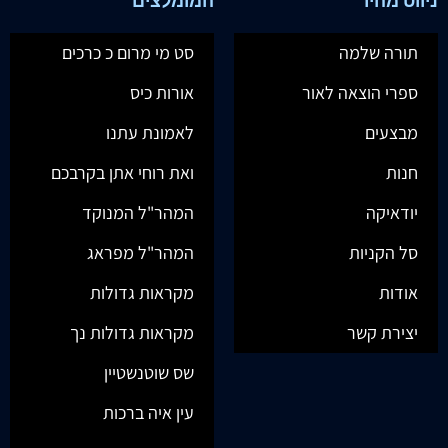
ניווט מהיר
המומלצים
תורה שלמה
סט מי מרום כ כרכים
ספרי הוצאה לאור
אורות כיס
מבצעים
לאמונת עתנו
חנות
ואת רוחי אתן בקרבכם
יודאיקה
המהר"ל המנוקד
סל הקניות
המהר"ל מפראג
אודות
מקראות גדולות
יצירת קשר
מקראות גדולות נך
שס שוטנשטיין
עין איה ברכות