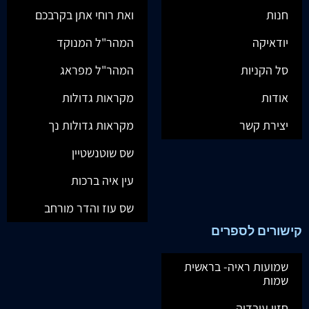
חנות
ואת רוחי אתן בקרבכם
יודאיקה
המהר"ל המנוקד
סל הקניות
המהר"ל מפראג
אודות
מקראות גדולות
יצירת קשר
מקראות גדולות נך
שס שוטנשטיין
עין איה ברכות
שס עוז והדר מורחב
קישורים לספרים
שמועות ראיה- בראשית
שמות
חזון עובדיה