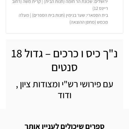
ירושלים: שכונת הר חומה (חנות הבית) | קרית משה (רחוב
ריינס 12)
בית הספארי: שער בנימין (חנות בית הספרים) | מעלה
מכמש (מחסן ההוצאה)
נ"ך כיס ו כרכים – גדול 18
סנטים
עם פירושי רש"י ומצודות ציון ,
ודוד
ספרים שיכולים לעניין אותך