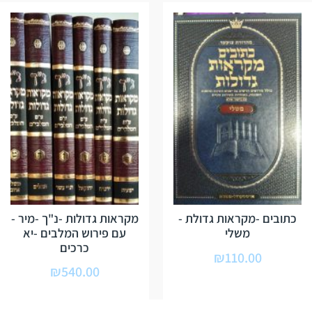
כתובים -מקראות גדולת -
מקראות גדולות -נ"ך -מיר -
משלי
עם פירוש המלבים -יא
כרכים
₪
110.00
₪
540.00