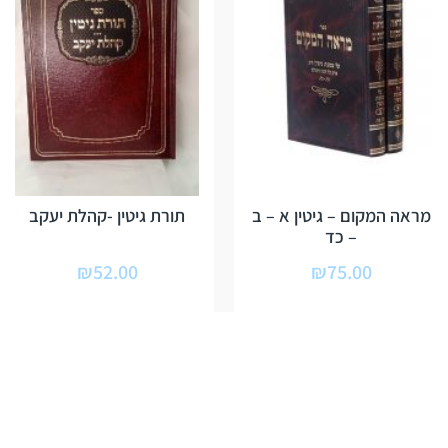
מראה המקום – גיטין א – ב
תורת גיטין -קהלת יעקב
– כד
₪
52.00
₪
75.00