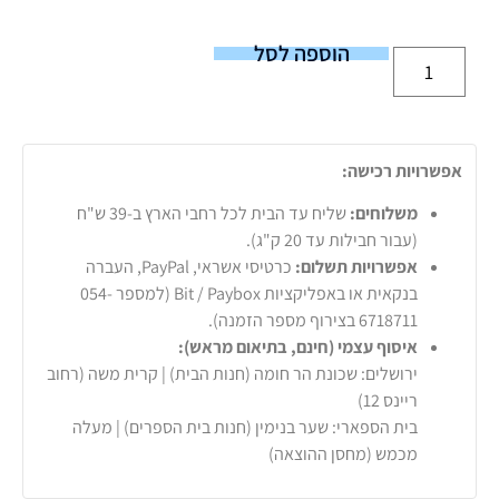
הוספה לסל
אפשרויות רכישה:
משלוחים:
שליח עד הבית לכל רחבי הארץ ב-39 ש"ח
(עבור חבילות עד 20 ק"ג).
אפשרויות תשלום:
כרטיסי אשראי, PayPal, העברה
בנקאית או באפליקציות Bit / Paybox (למספר 054-
6718711 בצירוף מספר הזמנה).
איסוף עצמי (חינם, בתיאום מראש):
ירושלים: שכונת הר חומה (חנות הבית) | קרית משה (רחוב
ריינס 12)
בית הספארי: שער בנימין (חנות בית הספרים) | מעלה
מכמש (מחסן ההוצאה)