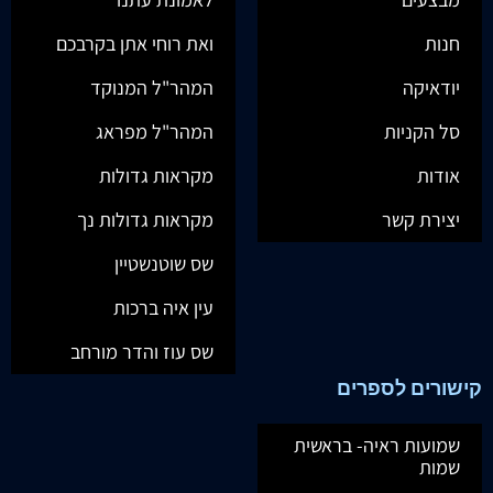
חנות
ואת רוחי אתן בקרבכם
יודאיקה
המהר"ל המנוקד
סל הקניות
המהר"ל מפראג
אודות
מקראות גדולות
יצירת קשר
מקראות גדולות נך
שס שוטנשטיין
עין איה ברכות
שס עוז והדר מורחב
קישורים לספרים
שמועות ראיה- בראשית
שמות