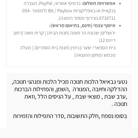
אפשרויות תשלום:
כרטיסי אשראי, PayPal, העברה
בנקאית או באפליקציות Bit / Paybox (למספר 054-
6718711 בצירוף מספר הזמנה).
איסוף עצמי (חינם, בתיאום מראש):
ירושלים: שכונת הר חומה (חנות הבית) | קרית משה (רחוב
ריינס 12)
בית הספארי: שער בנימין (חנות בית הספרים) | מעלה
מכמש (מחסן ההוצאה)
נטעי גבאיאל הלכות חנוכה מכיל הלכות ומנהגי חנוכה,
ההדלקה וחיובה ,המנורה ,השמן, והפתילות הברכות
,ערב שבת , מוצאי שבת , על הניסים הלל ,וזאת
חנוכה .
בסופו נספח ,חלק התשובות ,סדר התפילות והזמירות