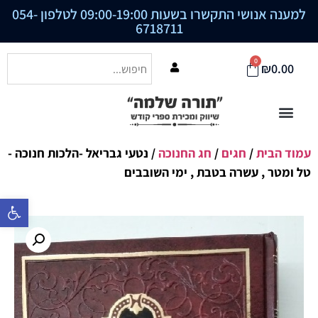
למענה אנושי התקשרו בשעות 09:00-19:00 לטלפון
054-
6718711
0
₪
0.00
עמוד הבית
/
חגים
/
חג החנוכה
/ נטעי גבריאל -הלכות חנוכה -
טל ומטר , עשרה בטבת , ימי השובבים
פתח סרגל נ