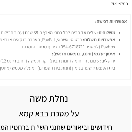
המלאי אזל
אפשרויות רכישה:
משלוחים:
שליח עד הבית לכל רחבי הארץ ב-39 ש"ח (עבור חבילות עד 20 ק"ג).
אפשרויות תשלום:
Paybox (למספר 054-6718711 בצירוף מספר הזמנה).
איסוף עצמי (חינם, בתיאום מראש):
ירושלים: שכונת הר חומה (חנות הבית) | קרית משה (רחוב ריינס 12)
בית הספארי: שער בנימין (חנות בית הספרים) | מעלה מכמש (מחסן
נחלת משה
על מסכת בבא קמא
חידושים וביאורים שחנני השי"ת ברחמיו המר