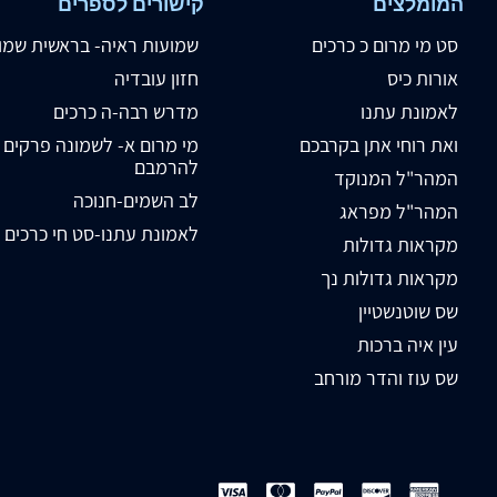
המומלצים
קישורים לספרים
סט מי מרום כ כרכים
שמועות ראיה- בראשית שמו
אורות כיס
חזון עובדיה
לאמונת עתנו
מדרש רבה-ה כרכים
ואת רוחי אתן בקרבכם
מי מרום א- לשמונה פרקים
להרמבם
המהר"ל המנוקד
לב השמים-חנוכה
המהר"ל מפראג
לאמונת עתנו-סט חי כרכים
מקראות גדולות
מקראות גדולות נך
שס שוטנשטיין
עין איה ברכות
שס עוז והדר מורחב