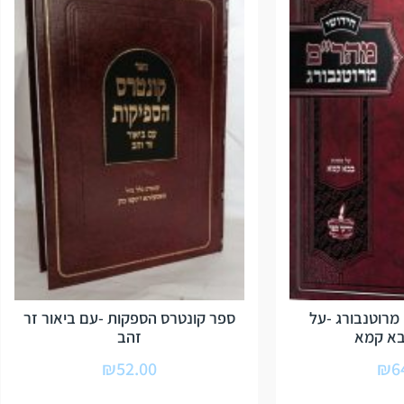
מרוטנבורג -על
ספר קונטרס הספקות -עם ביאור זר
א קמא
זהב
₪
52.00
₪
6