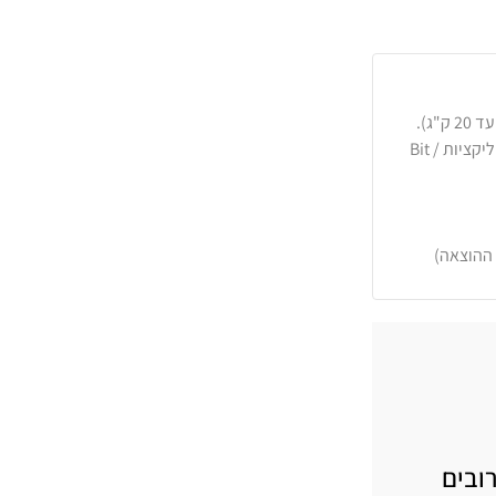
כרטיסי אשראי, PayPal, העברה בנקאית או באפליקציות Bit /
 ההוצאה)
ובים