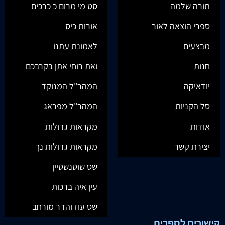
תורה שלמה
סט מי מרום כ כרכים
ספרי הוצאה לאור
אורות כיס
מבצעים
לאמונת עתנו
חנות
ואת רוחי אתן בקרבכם
יודאיקה
המהר"ל המנוקד
סל הקניות
המהר"ל מפראג
אודות
מקראות גדולות
יצירת קשר
מקראות גדולות נך
שס שוטנשטיין
עין איה ברכות
שס עוז והדר מורחב
קישורים לספרים