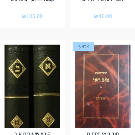
₪
105.00
₪
46.00
מבצע!
טוב רואי פסחים
קובץ שיעורים א,ב