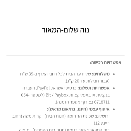
נוה שלום-המאור
אפשרויות רכישה:
משלוחים:
שליח עד הבית לכל רחבי הארץ ב-39 ש"ח
(עבור חבילות עד 20 ק"ג).
אפשרויות תשלום:
כרטיסי אשראי, PayPal, העברה
בנקאית או באפליקציות Bit / Paybox (למספר 054-
6718711 בצירוף מספר הזמנה).
איסוף עצמי (חינם, בתיאום מראש):
ירושלים: שכונת הר חומה (חנות הבית) | קרית משה (רחוב
ריינס 12)
בית הספארי: שער בנימין (חנות בית הספרים) | מעלה