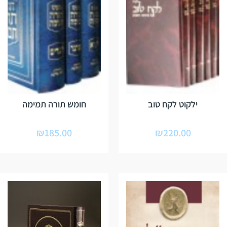
ילקוט לקח טוב
חומש תורה תמימה
₪
185.00
₪
220.00