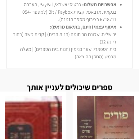
אפשרויות תשלום:
כרטיסי אשראי, PayPal, העברה
בנקאית או באפליקציות Bit / Paybox (למספר 054-
6718711 בצירוף מספר הזמנה).
איסוף עצמי (חינם, בתיאום מראש):
ירושלים: שכונת הר חומה (חנות הבית) | קרית משה (רחוב
ריינס 12)
בית הספארי: שער בנימין (חנות בית הספרים) | מעלה
מכמש (מחסן ההוצאה)
ספרים שיכולים לעניין אותך