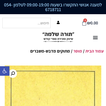
למענה אנושי התקשרו בשעות 09:00-19:00 לטלפון
054-
6718711
0
₪
0.00
עמוד הבית
/
מוסר
/ מתוקים מדבש-משברים
פתח סרגל נ