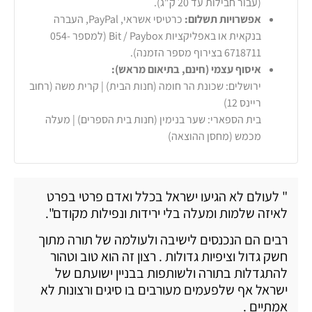
(עבור חבילות עד 20 ק"ג).
אפשרויות תשלום:
כרטיסי אשראי, PayPal, העברה
בנקאית או באפליקציות Bit / Paybox (למספר 054-
6718711 בצירוף מספר הזמנה).
איסוף עצמי (חינם, בתיאום מראש):
ירושלים: שכונת הר חומה (חנות הבית) | קרית משה (רחוב
ריינס 12)
בית הספארי: שער בנימין (חנות בית הספרים) | מעלה
מכמש (מחסן ההוצאה)
" לעולם לא הגיעו ישראל בכלל ואדם פרטי בפרט
לאיזה שלמות ומעלה בלי ירידות ונפילות מקודם".
רבים הם הנכנסים לישיבה ולעולמה של תורה מתוך
חשק גדול וציפיות גדולות . רצון זה הוא טוב וטהור
להתגדלות בתורה ולשותפות בבניין ישועתם של
ישראל אף שלפעמים מעורבים בו סיגים ורצונות לא
אמתיים .