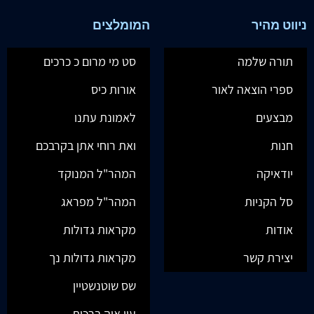
ניווט מהיר
המומלצים
תורה שלמה
סט מי מרום כ כרכים
ספרי הוצאה לאור
אורות כיס
מבצעים
לאמונת עתנו
חנות
ואת רוחי אתן בקרבכם
יודאיקה
המהר"ל המנוקד
סל הקניות
המהר"ל מפראג
אודות
מקראות גדולות
יצירת קשר
מקראות גדולות נך
שס שוטנשטיין
עין איה ברכות