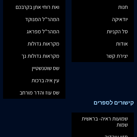
חנות
ואת רוחי אתן בקרבכם
יודאיקה
המהר"ל המנוקד
סל הקניות
המהר"ל מפראג
אודות
מקראות גדולות
יצירת קשר
מקראות גדולות נך
שס שוטנשטיין
עין איה ברכות
שס עוז והדר מורחב
קישורים לספרים
שמועות ראיה- בראשית
שמות
חזון עובדיה