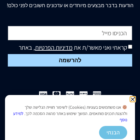
הודעות בדבר מבצעים מיוחדים או עדכונים חשובים לפני כולם!
קראתי ואני מאשר/ת את
מדיניות הפרטיות
, באתר
להרשמה
אנו משתמשים בעוגיות (Cookies) לשיפור חוויית הגלישה שלך
הצהרת נגישות
|
מדיניות פרטיות
ולהצגת תכנים מותאמים. המשך שימוש באתר מהווה הסכמה לכך.
למידע
נוסף
נבנה ועוצב על ידי –
סמארט סייטס
הבנתי