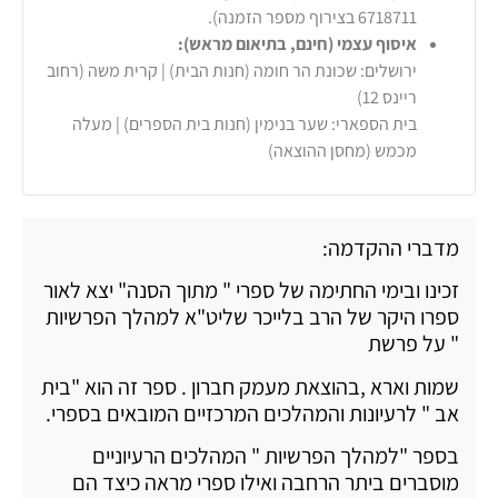
6718711 בצירוף מספר הזמנה).
איסוף עצמי (חינם, בתיאום מראש):
ירושלים: שכונת הר חומה (חנות הבית) | קרית משה (רחוב
ריינס 12)
בית הספארי: שער בנימין (חנות בית הספרים) | מעלה
מכמש (מחסן ההוצאה)
מדברי ההקדמה:
זכינו ובימי החתימה של ספרי " מתוך הסנה" יצא לאור
ספרו היקר של הרב בלייכר שליט"א למהלך הפרשיות
" על פרשת
שמות וארא ,בהוצאת מעמק חברון . ספר זה הוא "בית
אב " לרעיונות והמהלכים המרכזיים המובאים בספרי.
בספר "למהלך הפרשיות " המהלכים הרעיוניים
מוסברים ביתר הרחבה ואילו ספרי מראה כיצד הם