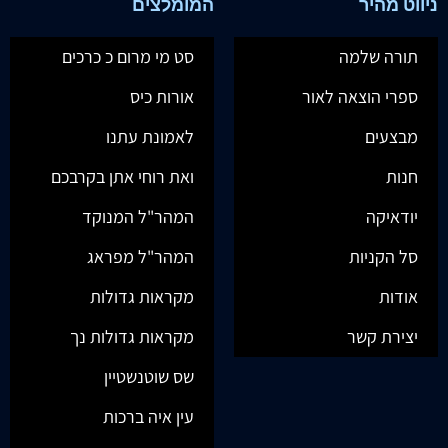
ניווט מהיר
המומלצים
תורה שלמה
סט מי מרום כ כרכים
ספרי הוצאה לאור
אורות כיס
מבצעים
לאמונת עתנו
חנות
ואת רוחי אתן בקרבכם
יודאיקה
המהר"ל המנוקד
סל הקניות
המהר"ל מפראג
אודות
מקראות גדולות
יצירת קשר
מקראות גדולות נך
שס שוטנשטיין
עין איה ברכות