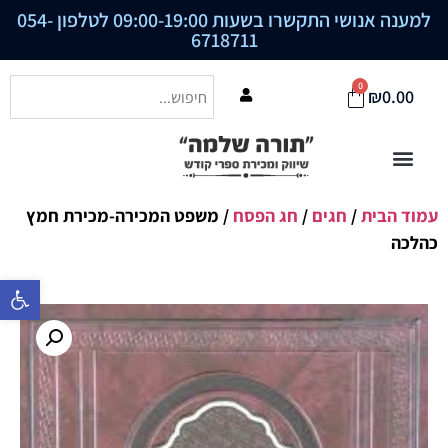
למענה אנושי התקשרו בשעות 09:00-19:00 לטלפון
054-
6718711
0
₪
0.00
עמוד הבית
/
חגים
/
חג הפסח
/ משפט המכירה-מכירת חמץ
כהלכה
פתח סרגל נ