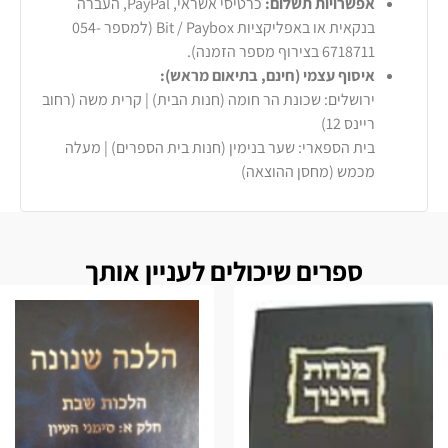
אפשרויות תשלום:
כרטיסי אשראי, PayPal, העברה
בנקאית או באפליקציות Bit / Paybox (למספר 054-
6718711 בצירוף מספר הזמנה).
איסוף עצמי (חינם, בתיאום מראש):
ירושלים: שכונת הר חומה (חנות הבית) | קרית משה (רחוב
ריינס 12)
בית הספארי: שער בנימין (חנות בית הספרים) | מעלה
מכמש (מחסן ההוצאה)
ספרים שיכולים לעניין אותך