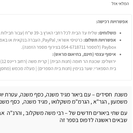
המלאי אזל
אפשרויות רכישה:
משלוחים:
שליח עד הבית לכל רחבי הארץ ב-39 ש"ח (עבור חבילות עד 20 ק"ג).
אפשרויות תשלום:
Paybox (למספר 054-6718711 בצירוף מספר הזמנה).
איסוף עצמי (חינם, בתיאום מראש):
ירושלים: שכונת הר חומה (חנות הבית) | קרית משה (רחוב ריינס 12)
בית הספארי: שער בנימין (חנות בית הספרים) | מעלה מכמש (מחסן
משנת חסידים – עם ביאור מגיד משנה, כסף משנה, עטרת יו
משמעון , הגר"א , הגרמ"מ משקלואו , מגיד משנה, כסף משנ
עם שתי ביאורים חדשים של – רבי משה משקלוב , והרנ"ה אב
שבאים ראשונה לדפוס בספר זה