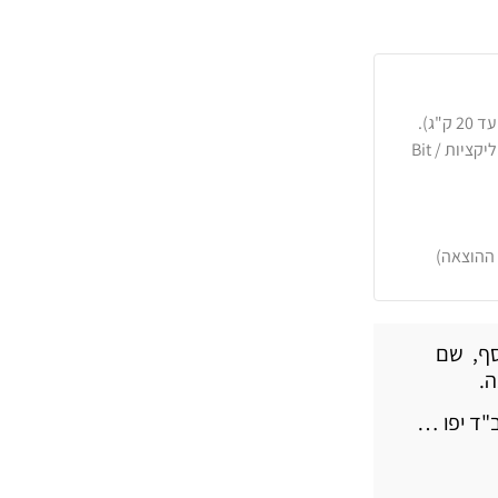
כרטיסי אשראי, PayPal, העברה בנקאית או באפליקציות Bit /
 ההוצאה)
סף, שם
ה.
"ד יפו …