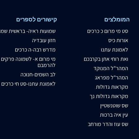
המומלצים
קישורים לספרים
סט מי מרום כ כרכים
שמועות ראיה- בראשית שמו
אורות כיס
חזון עובדיה
לאמונת עתנו
מדרש רבה-ה כרכים
ואת רוחי אתן בקרבכם
מי מרום א- לשמונה פרקים
להרמבם
המהר"ל המנוקד
לב השמים-חנוכה
המהר"ל מפראג
לאמונת עתנו-סט חי כרכים
מקראות גדולות
מקראות גדולות נך
שס שוטנשטיין
עין איה ברכות
שס עוז והדר מורחב