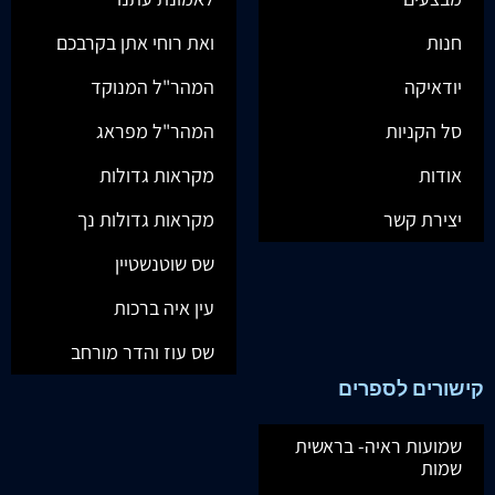
חנות
ואת רוחי אתן בקרבכם
יודאיקה
המהר"ל המנוקד
סל הקניות
המהר"ל מפראג
אודות
מקראות גדולות
יצירת קשר
מקראות גדולות נך
שס שוטנשטיין
עין איה ברכות
שס עוז והדר מורחב
קישורים לספרים
שמועות ראיה- בראשית
שמות