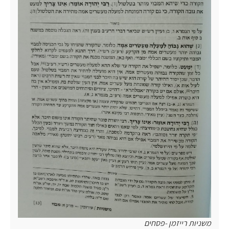
משניות רייזמן -פסחים