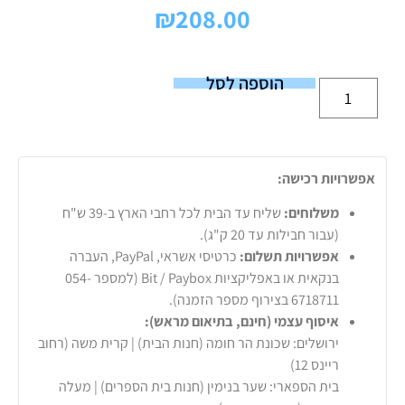
₪
208.00
הוספה לסל
אפשרויות רכישה:
משלוחים:
שליח עד הבית לכל רחבי הארץ ב-39 ש"ח
(עבור חבילות עד 20 ק"ג).
אפשרויות תשלום:
כרטיסי אשראי, PayPal, העברה
בנקאית או באפליקציות Bit / Paybox (למספר 054-
6718711 בצירוף מספר הזמנה).
איסוף עצמי (חינם, בתיאום מראש):
ירושלים: שכונת הר חומה (חנות הבית) | קרית משה (רחוב
ריינס 12)
בית הספארי: שער בנימין (חנות בית הספרים) | מעלה