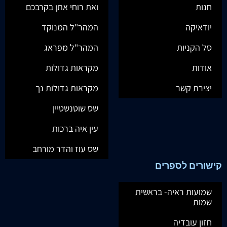
חנות
ואת רוחי אתן בקרבכם
יודאיקה
המהר"ל המנוקד
סל הקניות
המהר"ל מפראג
אודות
מקראות גדולות
יצירת קשר
מקראות גדולות נך
שס שוטנשטיין
עין איה ברכות
שס עוז והדר מורחב
קישורים לספרים
שמועות ראיה- בראשית
שמות
חזון עובדיה