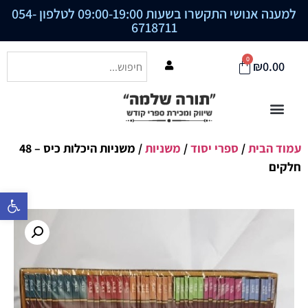
למענה אנושי התקשרו בשעות 09:00-19:00 לטלפון
054-
6718711
0
₪
0.00
עמוד הבית
/
ספרי יסוד
/
משניות
/ משניות היכלות כיס – 48
חלקים
פתח סרגל נ