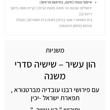
איסוף עצמי (חינם, בתיאום מראש):
ירושלים: שכונת הר חומה (חנות הבית) | קרית משה (רחוב
ריינס 12)
בית הספארי: שער בנימין (חנות בית הספרים) | מעלה
מכמש (מחסן ההוצאה)
משניות
הון עשיר – שישיה סדרי
משנה
עם פירושי רבנו עובדיה מברטנורא ,
תפארת ישראל -יכין
ופירוש " הון עשיר "