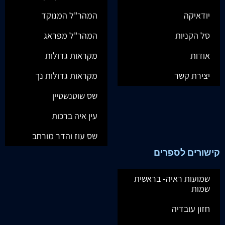
יודאיקה
המהר"ל המנוקד
סל הקניות
המהר"ל מפראג
אודות
מקראות גדולות
יצירת קשר
מקראות גדולות נך
שס שוטנשטיין
עין איה ברכות
שס עוז והדר מורחב
קישורים לספרים
שמועות ראיה- בראשית
שמות
חזון עובדיה