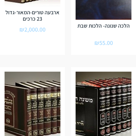
ארבעה טורים-המאור-גדול
23 כרכים
הלכה שנונה- הלכות שבת
₪
2,000.00
₪
55.00