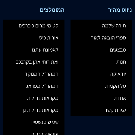
ניווט מהיר
המומלצים
תורה שלמה
סט מי מרום כ כרכים
ספרי הוצאה לאור
אורות כיס
מבצעים
לאמונת עתנו
חנות
ואת רוחי אתן בקרבכם
יודאיקה
המהר"ל המנוקד
סל הקניות
המהר"ל מפראג
אודות
מקראות גדולות
יצירת קשר
מקראות גדולות נך
שס שוטנשטיין
עין איה ברכות