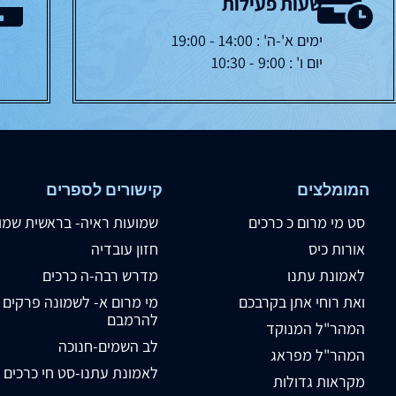
שעות פעילות
ימים א'-ה' : 14:00 - 19:00
יום ו' : 9:00 - 10:30
המומלצים
קישורים לספרים
סט מי מרום כ כרכים
שמועות ראיה- בראשית שמו
אורות כיס
חזון עובדיה
לאמונת עתנו
מדרש רבה-ה כרכים
ואת רוחי אתן בקרבכם
מי מרום א- לשמונה פרקים
להרמבם
המהר"ל המנוקד
לב השמים-חנוכה
המהר"ל מפראג
לאמונת עתנו-סט חי כרכים
מקראות גדולות