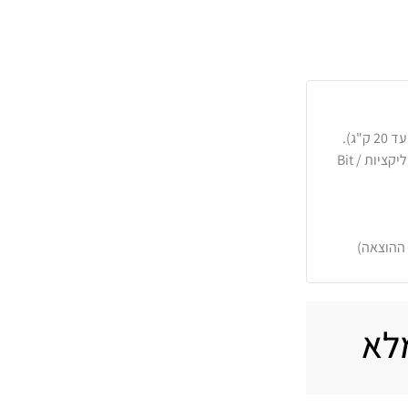
כרטיסי אשראי, PayPal, העברה בנקאית או באפליקציות Bit /
 ההוצאה)
לא