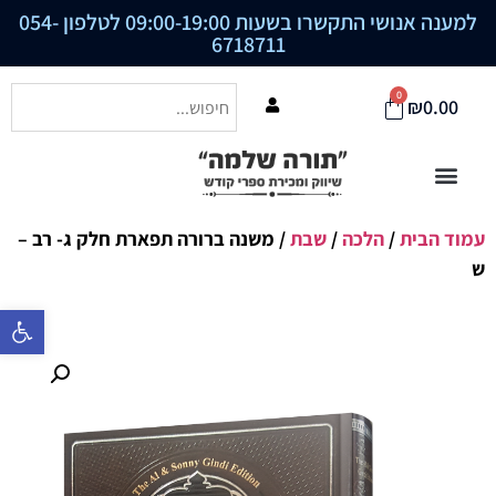
למענה אנושי התקשרו בשעות 09:00-19:00 לטלפון
054-
6718711
0
₪
0.00
עמוד הבית
/
הלכה
/
שבת
/ משנה ברורה תפארת חלק ג- רב –
ש
פתח סרגל נ