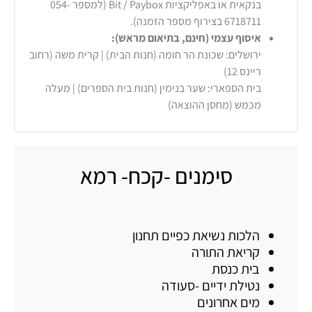
בנקאית או באפליקציות Bit / Paybox (למספר 054-
6718711 בצירוף מספר הזמנה).
איסוף עצמי (חינם, בתיאום מראש):
ירושלים: שכונת הר חומה (חנות הבית) | קרית משה (רחוב
ריינס 12)
בית הספארי: שער בנימין (חנות בית הספרים) | מעלה
מכמש (מחסן ההוצאה)
סימנים -קכח- רמא
הלכות נשיאת כפיים תחנון
קריאת התורה
בית כנסת
נטילת ידיים -סעודה
מים אחרונים