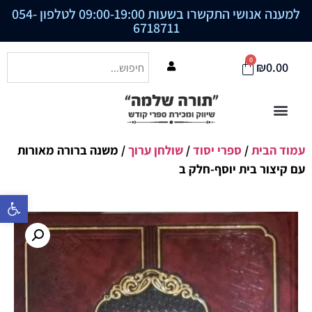
למענה אנושי התקשרו בשעות 09:00-19:00 לטלפון
054-
6718711
0
₪
0.00
עמוד הבית
/
ספרי יסוד
/
שולחן ערוך
/ משנה ברורה מאורות
עם קיצור בית יוסף-חלק ב
פתח סרגל נ