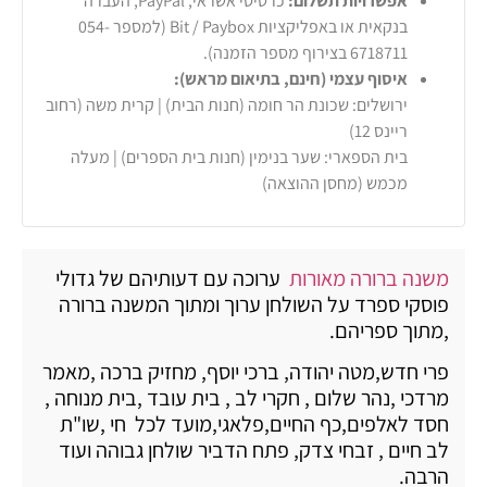
אפשרויות תשלום:
כרטיסי אשראי, PayPal, העברה
בנקאית או באפליקציות Bit / Paybox (למספר 054-
6718711 בצירוף מספר הזמנה).
איסוף עצמי (חינם, בתיאום מראש):
ירושלים: שכונת הר חומה (חנות הבית) | קרית משה (רחוב
ריינס 12)
בית הספארי: שער בנימין (חנות בית הספרים) | מעלה
מכמש (מחסן ההוצאה)
משנה ברורה מאורות
ערוכה עם דעותיהם של גדולי
פוסקי ספרד על השולחן ערוך ומתוך המשנה ברורה
,מתוך ספריהם.
פרי חדש,מטה יהודה, ברכי יוסף, מחזיק ברכה ,מאמר
מרדכי ,נהר שלום , חקרי לב , בית עובד ,בית מנוחה ,
חסד לאלפים,כף החיים,פלאגי,מועד לכל חי ,שו"ת
לב חיים , זבחי צדק, פתח הדביר שולחן גבוהה ועוד
הרבה.