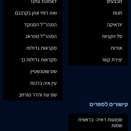
מבצעים
לאמונת עתנו
חנות
ואת רוחי אתן בקרבכם
יודאיקה
המהר"ל המנוקד
סל הקניות
המהר"ל מפראג
אודות
מקראות גדולות
יצירת קשר
מקראות גדולות נך
שס שוטנשטיין
עין איה ברכות
שס עוז והדר מורחב
קישורים לספרים
שמועות ראיה- בראשית
שמות