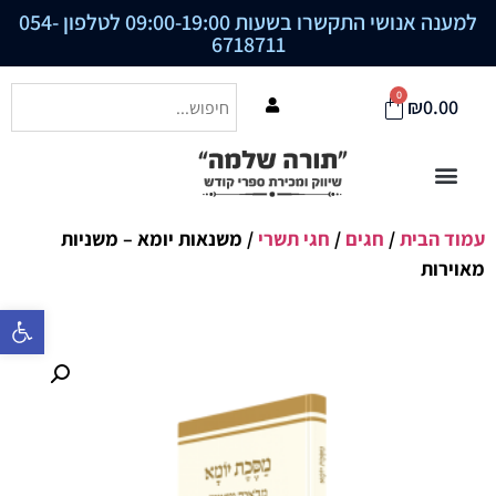
למענה אנושי התקשרו בשעות 09:00-19:00 לטלפון
054-
6718711
0
₪
0.00
עמוד הבית
/
חגים
/
חגי תשרי
/ משנאות יומא – משניות
מאוירות
פתח סרגל נ