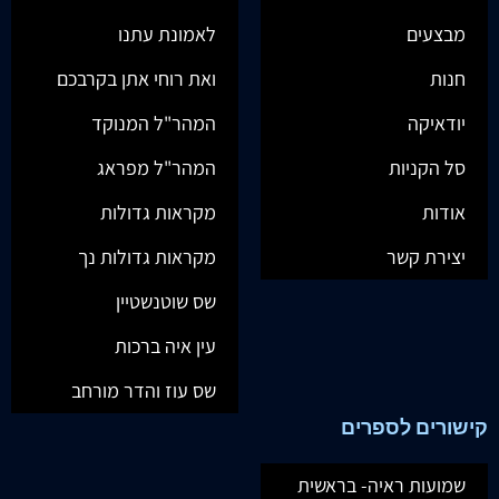
מבצעים
לאמונת עתנו
חנות
ואת רוחי אתן בקרבכם
יודאיקה
המהר"ל המנוקד
סל הקניות
המהר"ל מפראג
אודות
מקראות גדולות
יצירת קשר
מקראות גדולות נך
שס שוטנשטיין
עין איה ברכות
שס עוז והדר מורחב
קישורים לספרים
שמועות ראיה- בראשית