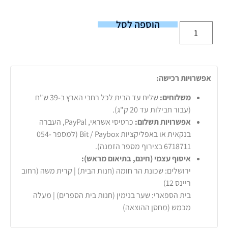
הוספה לסל
אפשרויות רכישה:
משלוחים:
שליח עד הבית לכל רחבי הארץ ב-39 ש"ח
(עבור חבילות עד 20 ק"ג).
אפשרויות תשלום:
כרטיסי אשראי, PayPal, העברה
בנקאית או באפליקציות Bit / Paybox (למספר 054-
6718711 בצירוף מספר הזמנה).
איסוף עצמי (חינם, בתיאום מראש):
ירושלים: שכונת הר חומה (חנות הבית) | קרית משה (רחוב
ריינס 12)
בית הספארי: שער בנימין (חנות בית הספרים) | מעלה
מכמש (מחסן ההוצאה)