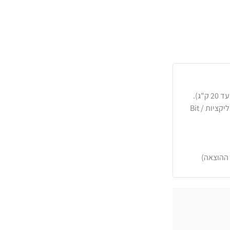
כרטיסי אשראי, PayPal, העברה בנקאית או באפליקציות Bit /
 ההוצאה)