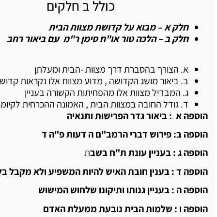
כולל ב חלקים
חלק א – מבוא על קדושת מצוות הבית
חלק ב – הלכה טור או"ח סימן ר"מ עם ביאור רחב
א. הצורך בהסברת דרך מצוות -הבית ומעלתן
ב. ביאור מושג הקדושה , מדוע מצוות אלו נקראות קדוש
ג. המבדיל מצוות אלו מהפחיתות הקשורה בעניין
ד. גודל החובה במצוות הבית , האמונה ההכרחית לקיומן
הוספה א : ביאור גדר הפרישות ותנאיה
הוספה ב: פירוש דברי הרמב"ם ה דעות פ"ה ד
הוספה ג : בעניין עונת ת"ח בשב
ת
הוספה ד : בענין חובת האיש להיות המשפיע ולא מקבל ב
הוספה ה : בעניין גנותו ותיקונו שלחוש המישוש
הוספה ו : שלמות הבית נובעת ממעלת האדם