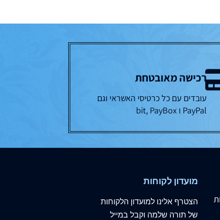
רכישה מאובטחת
עובדים עם כל כרטיסי האשראי וגם
PayPal ו bit, PayBox
מועדון לקוחות
ת
הצטרף
אלינו
למועדון הלקוחות
של תורה שלמה וקבל במייל