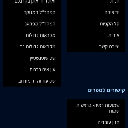
חנות
ואת רוחי אתן בקרבכם
יודאיקה
המהר"ל המנוקד
סל הקניות
המהר"ל מפראג
אודות
מקראות גדולות
יצירת קשר
מקראות גדולות נך
שס שוטנשטיין
עין איה ברכות
שס עוז והדר מורחב
קישורים לספרים
שמועות ראיה- בראשית
שמות
חזון עובדיה