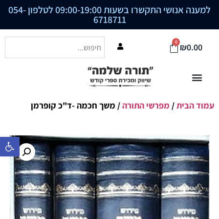
למענה אנושי התקשרו בשעות 09:00-19:00 לטלפון
054-
6718711
0
₪
0.00
עמוד הבית
/
מפרשי התורה
/ משך חכמה -ד"כ קופרמן
פתח סרגל נ