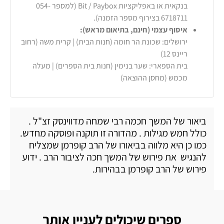
בנקאית או באפליקציות Bit / Paybox (למספר 054-
6718711 בצירוף מספר הזמנה).
איסוף עצמי (חינם, בתיאום מראש):
ירושלים: שכונת הר חומה (חנות הבית) | קרית משה (רחוב
ריינס 12)
בית הספארי: שער בנימין (חנות בית הספרים) | מעלה
מכמש (מחסן ההוצאה)
ביאור של המשך חכמה רבי שמחה מדווינסק זצ"ל .
כולל חמש מגילות . מהדורה זו תוקנה ופוסקה מחדש.
כמו כן היא מלווה בביאורו של הרב קופרמן שמצליח
להנגיש את פירוש של המשך חכה לציבור הרב . ידוע
פירוש של הרב קופרמן בבהירות.
ספרים שיכולים לעניין אותך