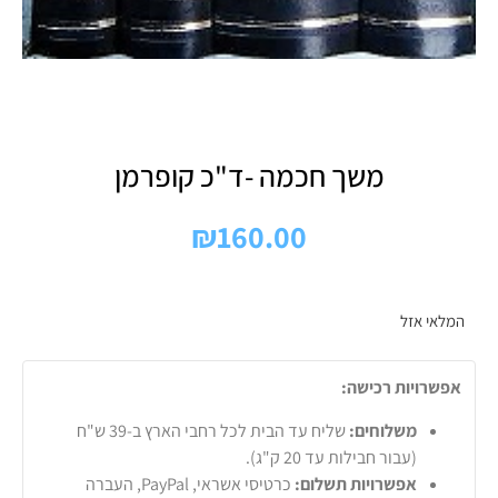
משך חכמה -ד"כ קופרמן
₪
160.00
המלאי אזל
אפשרויות רכישה:
משלוחים:
שליח עד הבית לכל רחבי הארץ ב-39 ש"ח
(עבור חבילות עד 20 ק"ג).
אפשרויות תשלום:
כרטיסי אשראי, PayPal, העברה