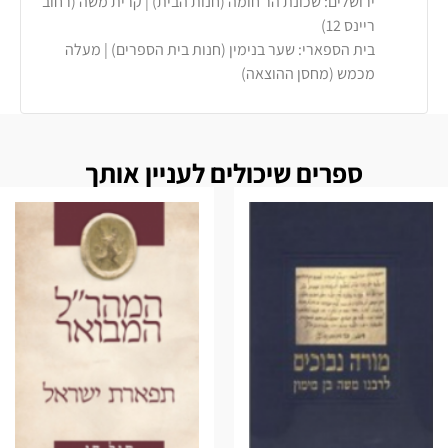
ירושלים: שכונת הר חומה (חנות הבית) | קרית משה (רחוב
ריינס 12)
בית הספארי: שער בנימין (חנות בית הספרים) | מעלה
מכמש (מחסן ההוצאה)
ספרים שיכולים לעניין אותך