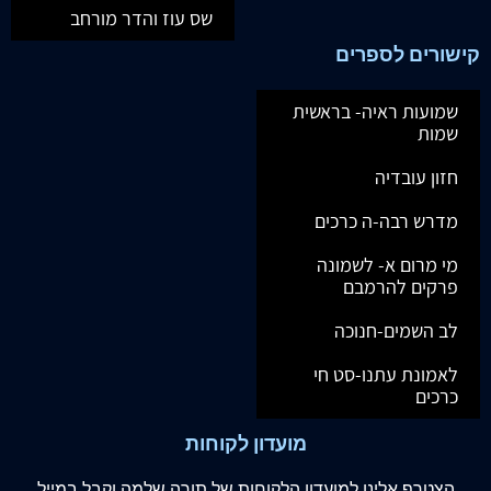
שס עוז והדר מורחב
קישורים לספרים
שמועות ראיה- בראשית
שמות
חזון עובדיה
מדרש רבה-ה כרכים
מי מרום א- לשמונה
פרקים להרמבם
לב השמים-חנוכה
לאמונת עתנו-סט חי
כרכים
מועדון לקוחות
הצטרף
אלינו
למועדון הלקוחות של תורה שלמה וקבל במייל