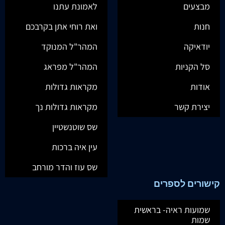
מבצעים
לאמונת עתנו
חנות
ואת רוחי אתן בקרבכם
יודאיקה
המהר"ל המנוקד
סל הקניות
המהר"ל מפראג
אודות
מקראות גדולות
יצירת קשר
מקראות גדולות נך
שס שוטנשטיין
עין איה ברכות
שס עוז והדר מורחב
קישורים לספרים
שמועות ראיה- בראשית
שמות