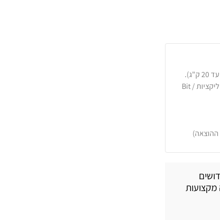
כרטיסי אשראי, PayPal, העברה בנקאית או באפליקציות Bit /
 ההוצאה)
דושים
 מקצועות