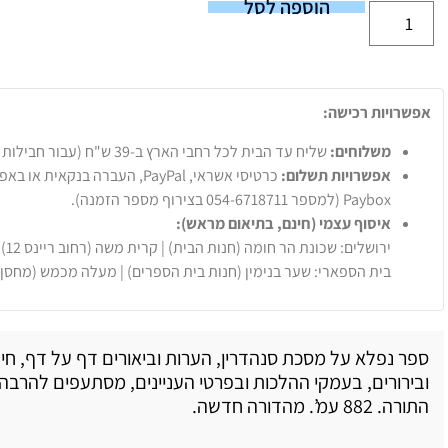
הוספה לסל
אפשרויות רכישה:
משלוחים:
שליח עד הבית לכל רחבי הארץ ב-39 ש"ח (עבור חבילות עד 20 ק"ג).
אפשרויות תשלום:
Paybox (למספר 054-6718711 בצירוף מספר הזמנה).
איסוף עצמי (חינם, בתיאום מראש):
ירושלים: שכונת הר חומה (חנות הבית) | קרית משה (רחוב ריינס 12)
בית הספארי: שער בנימין (חנות בית הספרים) | מעלה מכמש (מחסן
ספר נפלא על מסכת סנהדרין, הערות וביאורים דף על דף, חי
ובירורים, בעמקי ההלכות ובפרטי העניינים, מסתעפים להרבה
התורה. 882 עמ’. מהדורה חדשה.