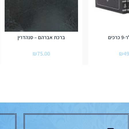
כים
ברכת אברהם – סנהדרין
₪
75.00
₪
49