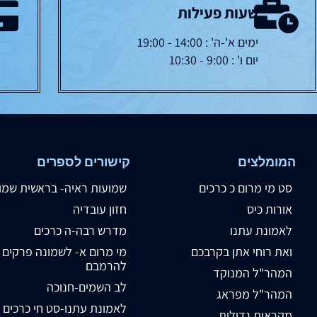
שעות פעילות
ימים א'-ה' : 14:00 - 19:00
יום ו' : 9:00 - 10:30
המומלצים
קישורים לספרים
סט מי מרום כ כרכים
שמועות ראיה- בראשית שמו
אורות כיס
חזון עובדיה
לאמונת עתנו
מדרש רבה-ה כרכים
ואת רוחי אתן בקרבכם
מי מרום א- לשמונה פרקים
להרמבם
המהר"ל המנוקד
לב השמים-חנוכה
המהר"ל מפראג
לאמונת עתנו-סט חי כרכים
מקראות גדולות