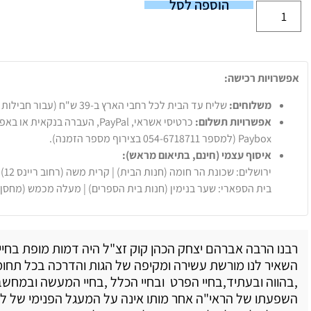
הוספה לסל
אפשרויות רכישה:
משלוחים:
שליח עד הבית לכל רחבי הארץ ב-39 ש"ח (עבור חבילות עד 20 ק"ג).
אפשרויות תשלום:
Paybox (למספר 054-6718711 בצירוף מספר הזמנה).
איסוף עצמי (חינם, בתיאום מראש):
ירושלים: שכונת הר חומה (חנות הבית) | קרית משה (רחוב ריינס 12)
בית הספארי: שער בנימין (חנות בית הספרים) | מעלה מכמש (מחסן
רבנו הרבה אברהם יצחק הכהן קוק זצ"ל היה דמות מופת בחייו,
השאיר לנו מורשת עשירה ומקיפה של הגות והדרכה בכל תחומ
,בהווה ובעתיד,בחיי הפרט ובחיי הכלל ,בחיי המעשה ובמחשב
השפעתו של הראי"ה אחר מותו אינה על המעגל הפנימי של לש