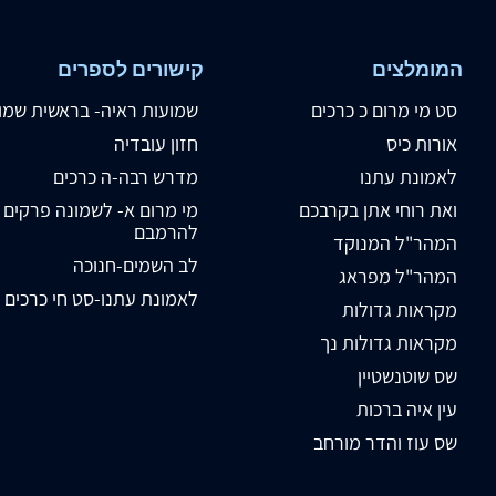
המומלצים
קישורים לספרים
סט מי מרום כ כרכים
שמועות ראיה- בראשית שמו
אורות כיס
חזון עובדיה
לאמונת עתנו
מדרש רבה-ה כרכים
ואת רוחי אתן בקרבכם
מי מרום א- לשמונה פרקים
להרמבם
המהר"ל המנוקד
לב השמים-חנוכה
המהר"ל מפראג
לאמונת עתנו-סט חי כרכים
מקראות גדולות
מקראות גדולות נך
שס שוטנשטיין
עין איה ברכות
שס עוז והדר מורחב