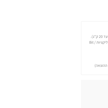
כרטיסי אשראי, PayPal, העברה בנקאית או באפליקציות Bit /
 ההוצאה)