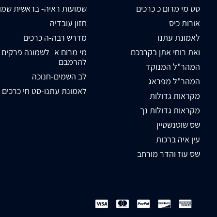
סט מי מרום כ כרכים
שמועות ראיה- בראשית שמו
אורות כיס
חזון עובדיה
לאמונת עתנו
מדרש רבה-ה כרכים
ואת רוחי אתן בקרבכם
מי מרום א- לשמונה פרקים
להרמבם
המהר"ל המנוקד
לב השמים-חנוכה
המהר"ל מפראג
לאמונת עתנו-סט חי כרכים
מקראות גדולות
מקראות גדולות נך
שס שוטנשטיין
עין איה ברכות
שס עוז והדר מורחב