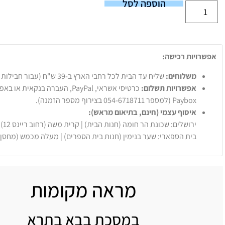
הוספה לסל
אפשרויות רכישה:
משלוחים:
שליח עד הבית לכל רחבי הארץ ב-39 ש"ח (עבור חבילות עד 20 ק"ג).
אפשרויות תשלום:
Paybox (למספר 054-6718711 בצירוף מספר הזמנה).
איסוף עצמי (חינם, בתיאום מראש):
ירושלים: שכונת הר חומה (חנות הבית) | קרית משה (רחוב ריינס 12)
בית הספארי: שער בנימין (חנות בית הספרים) | מעלה מכמש (מחסן
מראה מקומות
במסכת בבא בתרא