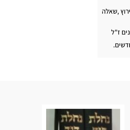
רוץ ,שאלה
ים ז"ל
דשים.