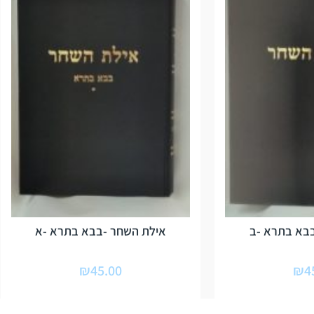
בא בתרא -ב
אילת השחר -בבא בתרא -א
₪
45.00
₪
4