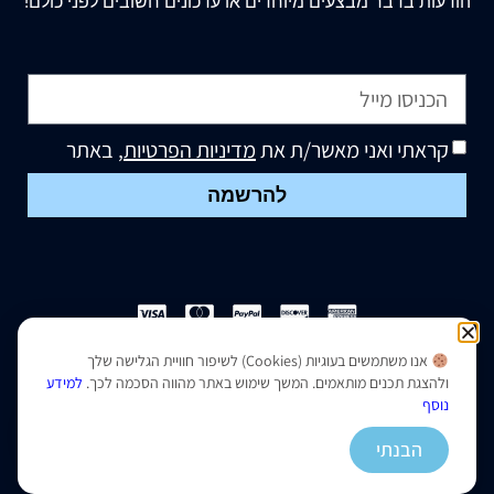
הודעות בדבר מבצעים מיוחדים או עדכונים חשובים לפני כולם!
קראתי ואני מאשר/ת את
מדיניות הפרטיות
, באתר
להרשמה
אנו משתמשים בעוגיות (Cookies) לשיפור חוויית הגלישה שלך
הצהרת נגישות
|
מדיניות פרטיות
ולהצגת תכנים מותאמים. המשך שימוש באתר מהווה הסכמה לכך.
למידע
נוסף
נבנה ועוצב על ידי –
סמארט סייטס
הבנתי