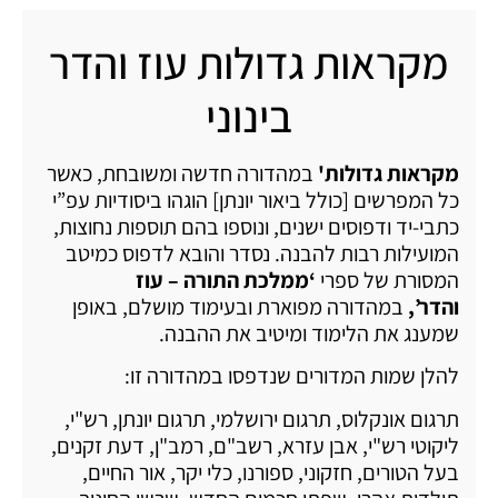
מקראות גדולות עוז והדר
בינוני
מקראות גדולות
'
במהדורה חדשה ומשובחת, כאשר
כל המפרשים [כולל ביאור יונתן] הוגהו ביסודיות עפ”י
כתבי-יד ודפוסים ישנים, ונוספו בהם תוספות נחוצות,
המועילות רבות להבנה. נסדר והובא לדפוס כמיטב
המסורת של ספרי
‘
ממלכת התורה – עוז
והדר
’,
במהדורה מפוארת ובעימוד מושלם, באופן
שמענג את הלימוד ומיטיב את ההבנה.
להלן שמות המדורים שנדפסו במהדורה זו:
תרגום אונקלוס, תרגום ירושלמי, תרגום יונתן, רש"י,
ליקוטי רש"י, אבן עזרא, רשב"ם, רמב"ן, דעת זקנים,
בעל הטורים, חזקוני, ספורנו, כלי יקר, אור החיים,