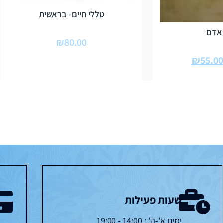
טללי חיים- בראשית
 אדם
₪
80.00
₪
55.00
שעות פעילות
ימים א'-ה' : 14:00 - 19:00