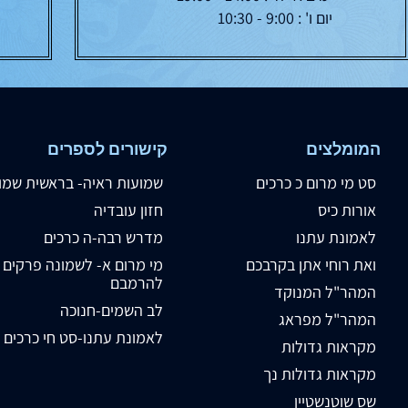
יום ו' : 9:00 - 10:30
המומלצים
קישורים לספרים
סט מי מרום כ כרכים
שמועות ראיה- בראשית שמו
אורות כיס
חזון עובדיה
לאמונת עתנו
מדרש רבה-ה כרכים
ואת רוחי אתן בקרבכם
מי מרום א- לשמונה פרקים
להרמבם
המהר"ל המנוקד
לב השמים-חנוכה
המהר"ל מפראג
לאמונת עתנו-סט חי כרכים
מקראות גדולות
מקראות גדולות נך
שס שוטנשטיין