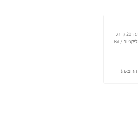
כרטיסי אשראי, PayPal, העברה בנקאית או באפליקציות Bit /
 ההוצאה)