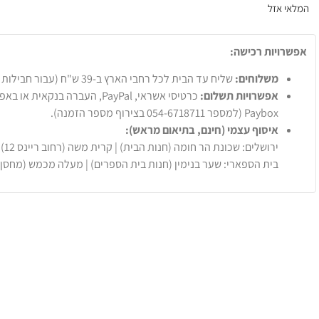
המלאי אזל
אפשרויות רכישה:
משלוחים:
שליח עד הבית לכל רחבי הארץ ב-39 ש"ח (עבור חבילות עד 20 ק"ג).
אפשרויות תשלום:
Paybox (למספר 054-6718711 בצירוף מספר הזמנה).
איסוף עצמי (חינם, בתיאום מראש):
ירושלים: שכונת הר חומה (חנות הבית) | קרית משה (רחוב ריינס 12)
בית הספארי: שער בנימין (חנות בית הספרים) | מעלה מכמש (מחסן