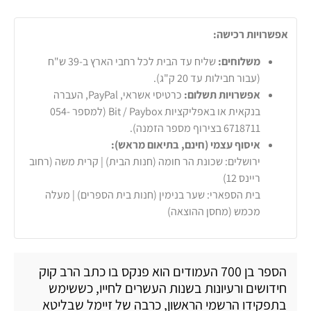
אפשרויות רכישה:
משלוחים:
שליח עד הבית לכל רחבי הארץ ב-39 ש"ח
(עבור חבילות עד 20 ק"ג).
אפשרויות תשלום:
כרטיסי אשראי, PayPal, העברה
בנקאית או באפליקציות Bit / Paybox (למספר 054-
6718711 בצירוף מספר הזמנה).
איסוף עצמי (חינם, בתיאום מראש):
ירושלים: שכונת הר חומה (חנות הבית) | קרית משה (רחוב
ריינס 12)
בית הספארי: שער בנימין (חנות בית הספרים) | מעלה
מכמש (מחסן ההוצאה)
הספר בן 700 העמודים הוא פנקס בו כתב הרב קוק
חידושים ורעיונות בשנות העשרים לחייו, כששימש
בתפקידו הרשמי הראשון, כרבה של זיימל שבליטא