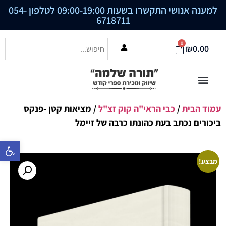
למענה אנושי התקשרו בשעות 09:00-19:00 לטלפון
054-
6718711
0
₪
0.00
עמוד הבית
/
כבי הראי"ה קוק זצ"ל
/ מציאות קטן -פנקס
ביכורים נכתב בעת כהונתו כרבה של זיימל
פתח סרגל נ
מבצע!