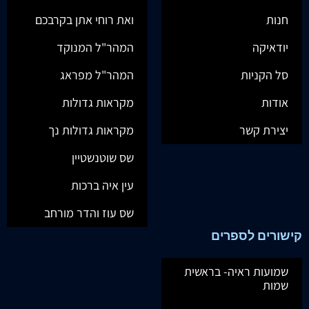
חנות
ואת רוחי אתן בקרבכם
יודאיקה
המהר"ל המנוקד
סל הקניות
המהר"ל מפראג
אודות
מקראות גדולות
יצירת קשר
מקראות גדולות נך
שס שוטנשטיין
עין איה ברכות
שס עוז והדר מורחב
קישורים לספרים
שמועות ראיה- בראשית
שמות