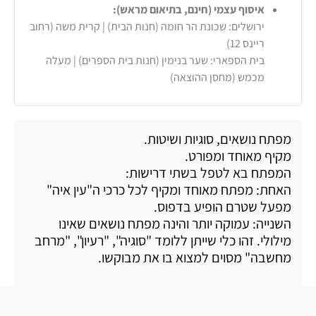
איסוף עצמי (חינם, בתיאום מראש):
ירושלים: שכונת הר חומה (חנות הבית) | קרית משה (רחוב
ריינס 12)
בית הספארי: שער בנימין (חנות בית הספרים) | מעלה
מכמש (מחסן ההוצאה)
מפתח נושאים, סוגיות ושיטות.
מקיף מאוחד ומפורט.
המפתח בא לטפל בשתי דרישות:
האחת: מפתח מאוחד ומקיף לכל כרכי ה"עין איה"
מפעל שטרם הופיע בדפוס.
השנייה: עמוקה יותר והינה מפתח נושאים שאינו
מילולי. זהו כלי שייתן ללומד "סוגיה", "רעיון", "מרחב
מחשבה" מסוים למצוא בו את מבוקשו.