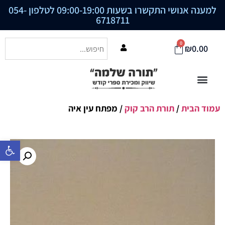
למענה אנושי התקשרו בשעות 09:00-19:00 לטלפון
054-
6718711
0
₪
0.00
עמוד הבית
/
תורת הרב קוק
/ מפתח עין איה
פתח סרגל נ