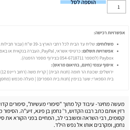
הוספה לסל
אפשרויות רכישה:
משלוחים:
שליח עד הבית לכל רחבי הארץ ב-39 ש"ח (עבור חבילות עד 20 ק"ג).
אפשרויות תשלום:
Paybox (למספר 054-6718711 בצירוף מספר הזמנה).
איסוף עצמי (חינם, בתיאום מראש):
ירושלים: שכונת הר חומה (חנות הבית) | קרית משה (רחוב ריינס 12)
בית הספארי: שער בנימין (חנות בית הספרים) | מעלה מכמש (מחסן
מעשה מחיגר- עיבוד קל מתוך "סיפורי מעשיות", סיפורים קדו
רזין אותם כתב רבנו הקדוש, ר' נחמן בן פיגא, זיע"ה. הסיפור מ
קסומים, רבי השראה ומשובבי לב, המחיים בפני הקורא את סיפ
נחמן, ומקרבים אותו אל נפש הילד.