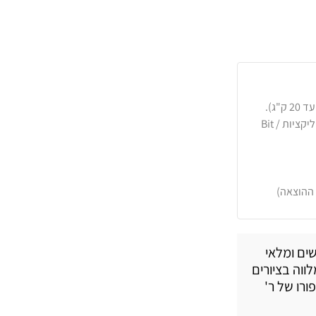
כרטיסי אשראי, PayPal, העברה בנקאית או באפליקציות Bit /
 ההוצאה)
שים ומלאי
לווה בציורים
ורו של ר'