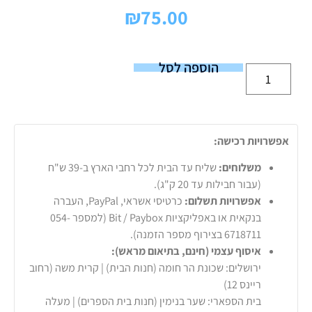
₪
75.00
הוספה לסל
אפשרויות רכישה:
משלוחים:
שליח עד הבית לכל רחבי הארץ ב-39 ש"ח
(עבור חבילות עד 20 ק"ג).
אפשרויות תשלום:
כרטיסי אשראי, PayPal, העברה
בנקאית או באפליקציות Bit / Paybox (למספר 054-
6718711 בצירוף מספר הזמנה).
איסוף עצמי (חינם, בתיאום מראש):
ירושלים: שכונת הר חומה (חנות הבית) | קרית משה (רחוב
ריינס 12)
בית הספארי: שער בנימין (חנות בית הספרים) | מעלה